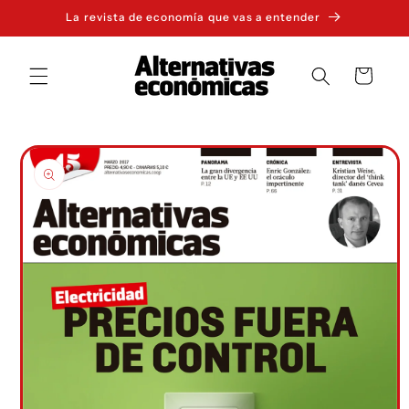
Ir
La revista de economía que vas a entender
directamente
al contenido
Carrito
Ir
directamente
a la
información
del producto