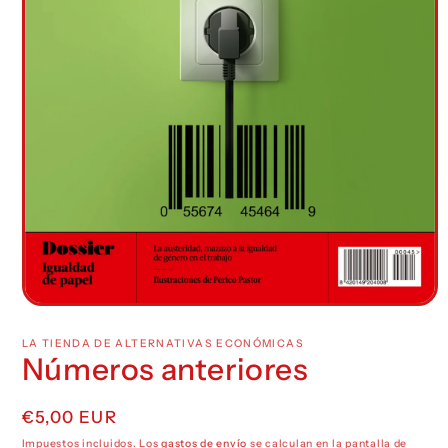
Abrir
elemento
multimedia
LA TIENDA DE ALTERNATIVAS ECONÓMICAS
1
Números anteriores
en
una
ventana
Precio
€5,00 EUR
modal
habitual
Impuestos incluidos. Los
gastos de envío
se calculan en la pantalla de