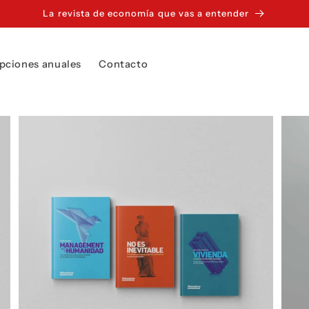
La revista de economía que vas a entender
pciones anuales
Contacto