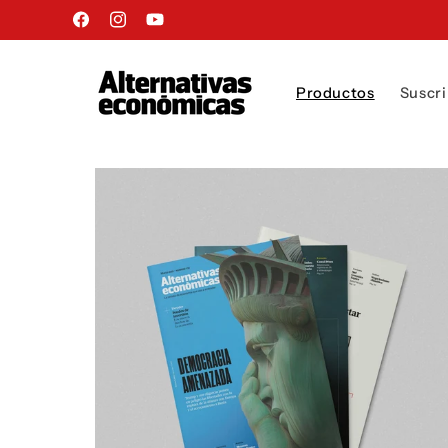
Ir
directamente
Facebook
Instagram
YouTube
al contenido
Productos
Suscri