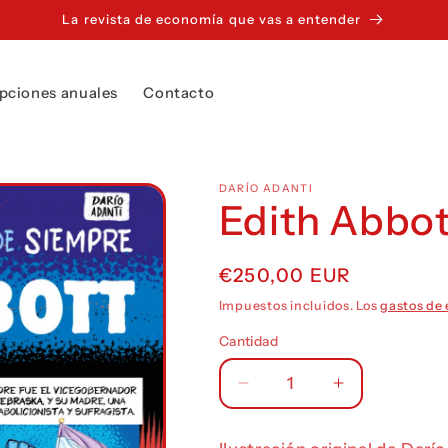
La revista de economía que vas a entender
pciones anuales
Contacto
DARÍO ADANTI
Edith Abbo
Precio
€250,00 EUR
habitual
Impuestos incluidos. Los
gastos de 
Cantidad
Reducir
Aumentar
cantidad
cantidad
para
para