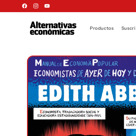
Ir
directamente
Facebook
Instagram
YouTube
al contenido
Productos
Suscri
Ir
directamente
a la
información
del producto