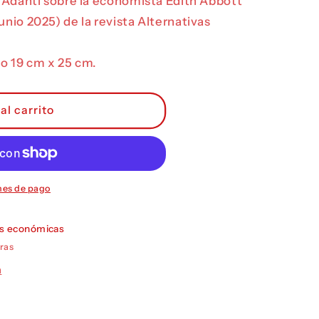
ío Adanti sobre la economista Edith Abbott
unio 2025) de la revista Alternativas
o 19 cm x 25 cm.
al carrito
nes de pago
as económicas
ras
a