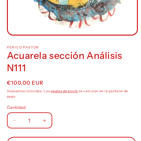
Abrir
elemento
multimedia
PERICO PASTOR
1
Acuarela sección Análisis
en
una
N111
ventana
modal
Precio
€100,00 EUR
habitual
Impuestos incluidos. Los
gastos de envío
se calculan en la pantalla de
pago.
Cantidad
Reducir
Aumentar
cantidad
cantidad
para
para