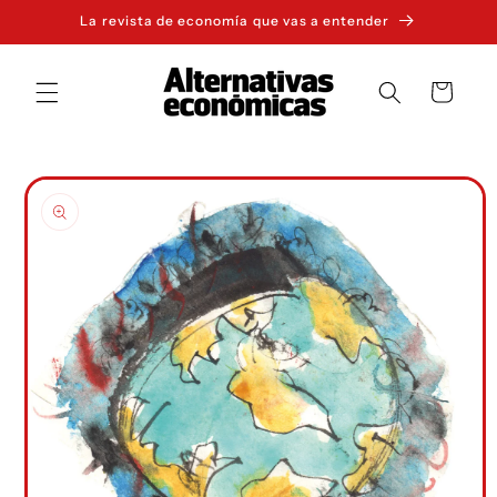
Ir
La revista de economía que vas a entender
directamente
al contenido
Carrito
Ir
directamente
a la
información
del producto