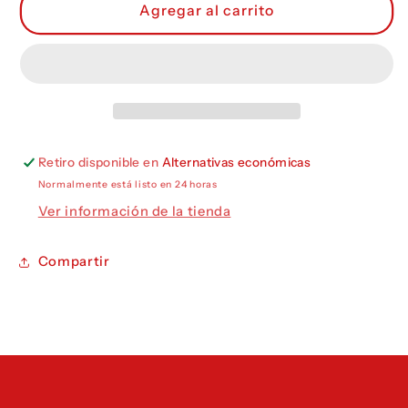
Acuarela
Acuarela
Agregar al carrito
sección
sección
Análisis
Análisis
N111
N111
Retiro disponible en
Alternativas económicas
Normalmente está listo en 24 horas
Ver información de la tienda
Compartir